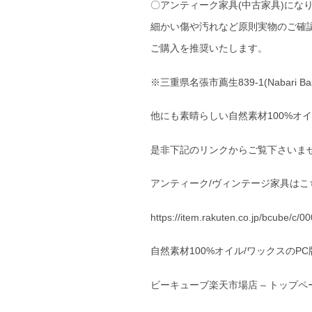
〇アンティーク家具(中古家具)にな
細かい傷や汚れなど原則実物のご確
ご購入を推奨いたします。
※三重県名張市薦生839-1(Nabari
他にも素晴らしい自然素材100%オ
是非下記のリンクからご覧下さいま
アンティーク/ヴィンテージ家具はこ
https://item.rakuten.co.jp/bcube/c/
自然素材100%オイル/ワックスのP
ビーキューブ楽天市場店 – トップページ (r