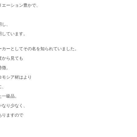
リエーション豊かで、
用し、
用しています。
ーカーとしてその名を知られていました。
度から見ても
特徴。
ロモシア材はより
に、
た一級品。
かなり少なく、
ありますので