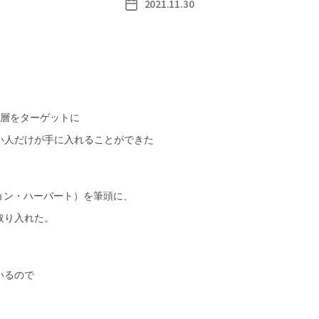
2021.11.30
Post
date
富裕層をターゲットに
い人だけが手に入れることができた
t（ジョン・ハーバート）を筆頭に、
取り入れた。
、
いるので